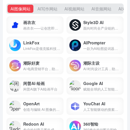
AI图像网站
AI写作网站
AI视频网站
AI音频网站
AI对
画衣衣
Style3D AI
画衣衣——让创意即刻成衣
面向时尚全产业链的专业服装 AI 生成与 3D 虚拟试衣平台
LinkFox
AIPrompter
LinkFox是领克狐科技专为跨境电商提供的AI工具，为跨境卖家提供AI模特/商品图模特/AI穿衣/换脸以及各种做图/场景图/商品视频等AI工具服务，为中国百万跨境卖家降本增效。
一款为AI绘图提词器的浏览器插件
潮际好麦
潮际主设
AI 电商营销平台，助力电商从业者高效创作
AI 时尚设计工具，助力设计师高效创作
闲普AI·绘画
Google AI
闲普AI旗下AI绘画平台
赋能全球的人工智能平台
OpenArt
YouChat AI
创造与编辑 AI 图像的强大平台
人工智能驱动的搜索引擎和数字助手
Redoon AI
360智绘
专业的AI商品图生成工具
360推出的AI图片和绘画生成工具