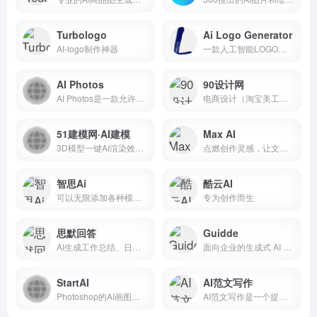
Turbologo
Ai Logo Generator
AI-logo制作神器
一款人工智能LOGO神器，使用自然语言指令高效地生成徽标。
AI Photos
90设计网
AI Photos是一款允许用户为自己、伴侣或两者创建独特数字头像的工具。它提供了各种不同的风格和图像，允许用户自定义他们的头像。
电商设计（淘宝美工）千图免费淘宝素材库
51建模网·AI建模
Max AI
3D模型一键AI渲染效果图，会打字就能用
点燃创作灵感，让文案翻滚起来
智思Ai
酷云AI
可以无限添加各种模型，各种身份自由发挥，市面上的各种模型均可以支持
专为创作而生
思默回答
Guidde
AI生成工作总结、日报周报等
面向企业的生成式 AI 平台
StartAI
AI范文写作
Photoshop的AI画图和图像处理PS插件
AI范文写作是一个提供高效内容创作服务的平台，通过AI技术帮助用户快速生成高质量的文章和文本。