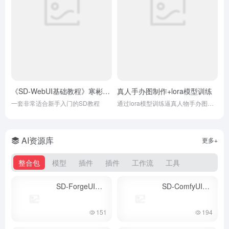
《SD-WebUI基础教程》寒彬老师
真人手办图制作+lora模型训练
一套非常适合新手入门的SD教程
通过lora模型训练逼真人物手办图制作
AI资源库
更多+
整合包
模型
插件
插件
工作流
工具
SD-ForgeUI安装包
SD-ComfyUI【官方原生包】
- 最新版
151
194