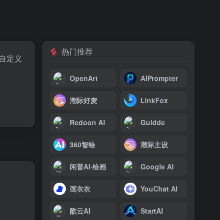
热门推荐
户自定义
OpenArt
AIPrompter
潮际好麦
LinkFox
Redoon AI
Guidde
360智绘
潮际主设
闲普AI·绘画
Google AI
画衣衣
YouChat AI
酷云AI
StartAI