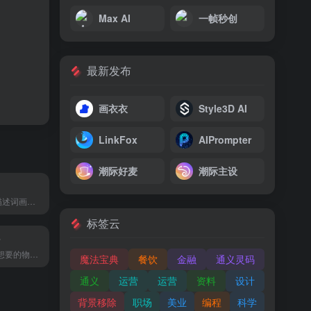
Max AI
一帧秒创
最新发布
画衣衣
Style3D AI
LinkFox
AIPrompter
潮际好麦
潮际主设
使用人工智能+描述词画出你想要绘制的图像。
标签云
r
AI移除图片中不想要的物体和对象
魔法宝典
餐饮
金融
通义灵码
通义
运营
运营
资料
设计
背景移除
职场
美业
编程
科学