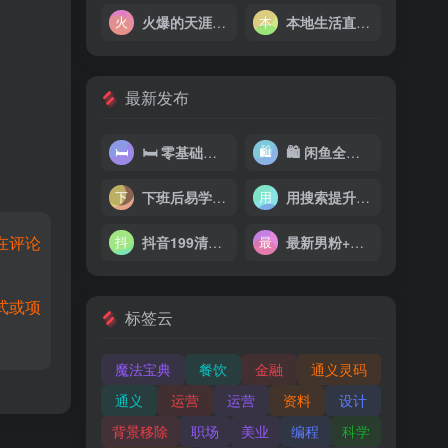
火爆的天涯神贴|抖音玩法|私域变现 0 成本|一单 28 一天收入1000+
本地生活直播玩法|小白可玩，日入200-2000+
最新发布
🛏 零基础手把手教你搭建助眠直播间，月入过W，可矩阵操作放大收益
🛍 闲鱼全流程从零到一打造爆款
下班后易学易做100个赚钱小生意
用搜索提升收入，掌握最热门的职场技能（完结）
在评论
抖音199清华大学博士李一舟互联网创业课【112集+资料文档】
最新男粉+女粉通吃不封号玩法瑜伽美女掘金，日入2500+
式或项
标签云
魔法宝典
餐饮
金融
通义灵码
通义
运营
运营
资料
设计
背景移除
职场
美业
编程
科学