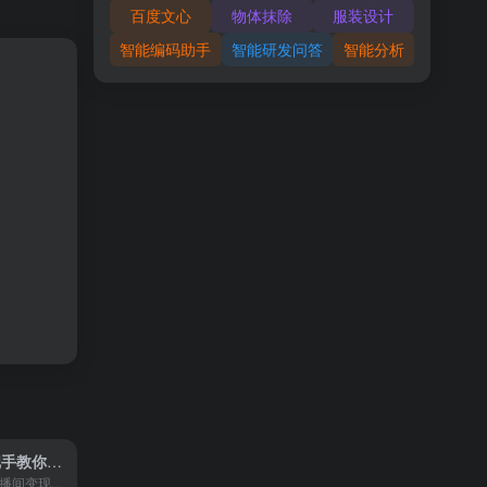
百度文心
物体抹除
服装设计
智能编码助手
智能研发问答
智能分析
🛏 零基础手把手教你搭建助眠直播间，月入过W，可矩阵操作放大收益
间变现...