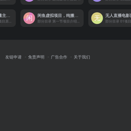
AI图文公众号流量主掘金，月入 5W+ 的项目，傻瓜式发文，小白也能轻松上手！
闲鱼虚拟项目，纯搬运一个月挣了 3W，单号月入 5000 起步
目原...
部分目录 第一节项目介绍...
部分目录 01项目介
友链申请
免责声明
广告合作
关于我们