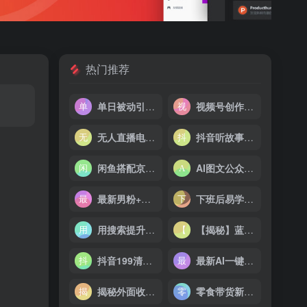
热门推荐
单日被动引流 100+ 创业粉，详细拆解过程技巧
视频号创作者分成计划，IP 动漫玩法，小白容易做，月入 3000+
无人直播电影新玩法24小时循环播放每天收益两千+小白闭眼干
抖音听故事无人直播新玩法，无需养号、适合新手小白去操作
闲鱼搭配京东备份库搬运，一单纯利润 200-300，全部正品靠谱，适合新手！
AI图文公众号流量主掘金，月入 5W+ 的项目，傻瓜式发文，小白也能轻松上手！
最新男粉+女粉通吃不封号玩法瑜伽美女掘金，日入2500+
下班后易学易做100个赚钱小生意
用搜索提升收入，掌握最热门的职场技能（完结）
【揭秘】蓝海拼多多不露脸直播，11 月最新玩法，单天变现 3000+ 素人读稿即可
抖音199清华大学博士李一舟互联网创业课【112集+资料文档】
最新AI一键生成财神爷，刷爆新年祝福流量，一天变现2000+
揭秘外面收费 688 的抖音直播伴侣新规则跳过投稿或开播指标
零食带货新玩法18天9.6w佣金，几分钟一个作品（附快速破千粉方法）