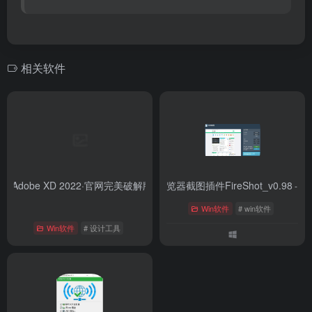
相关软件
n】Adobe XD 2022·官网完美破解版
谷歌浏览器截图插件FireShot_v0.98
- 最新版
- 0.9
Win软件
# win软件
Win软件
# 设计工具