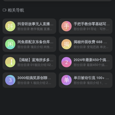
相关导航
抖音听故事无人直播新玩法，无需养号、适合新手小白去操作
手把手教你零基础写作，业余时间月入过万
部分目录 教学视频 直播...
部分目录 01导论：写作是...
闲鱼搭配京东备份库搬运，一单纯利润 200-300，全部正品靠谱，适合新手！
揭秘外面收费 688 的抖音直播伴侣新规则跳过投稿或开播指标
部分目录 项目介绍 闲鱼工作...
部分目录 变现思路 单次...
【揭秘】蓝海拼多多不露脸直播，11 月最新玩法，单天变现 3000+ 素人读稿即可
2024年最新450个搞钱玩法合集
部分目录 01项目介绍 02...
部分目录 最新450个搞钱玩...
3000组搞笑原创聊天记录 作品快速破10万播放 多渠道变现
单日被动引流 100+ 创业粉，详细拆解过程技巧
部分目录 1.项目介绍 2....
部分目录 项目介绍 1、...