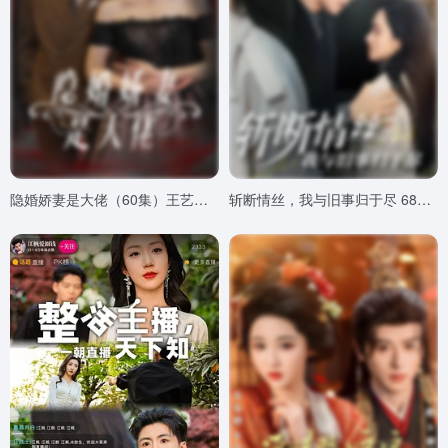
隐婚娇妻是大佬（60集）王艺阳/张正越
斩断情丝，我与旧事归于尽 68集(2025)王亦宸＆董泽馨