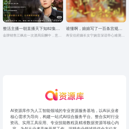
整活主播一朝直播天下知82集（2025）郭建清&孙同钰
谁懂啊，娘娘写了一百条宫规（80集）一航＆岳雨婷
金牌销售江枫在一次酒局应酬中，意外被温柔女主推倒， 恍惚间竟重生回到了五年前。命运的转折点上，他绑定了神秘的直播圈钱系统，只要完成系统发布的圈钱指标， 就能解锁丰厚奖励。
寿安伯府嫡长女宁婉音深谙帝心难测，不愿任人摆布。 她主动接近帝王，钻研其喜好，入宫后步步为营，抱紧皇帝大腿，凭借谨慎与聪慧赢得喜爱信任，一路攀升， 最终手握大权，荣登太后之位。
AI资源库作为人工智能领域的专业资源服务基地，以AI从业者
核心需求为导向，构建一站式AI综合服务平台。整合实时行业
资讯、实用工具应用、专业技能教程及精准数据资源等核心内
容，为AI从业者高效开展工作、深耕专业领域提供全方位支