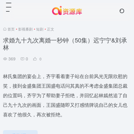
首页
•
影视番剧
•
短剧
•
正文
求婚九十九次离婚一秒钟（50集）迟宁宁&刘承
林
369
0
0
林氏集团的宴会上，齐宇看着妻子站在台前风光无限欣慰的
笑，接到金盛集团王国盛电话问其真的不考虑金盛集团总裁
的位置吗，齐宇为了帮助妻子拒绝，并回忆起林嫣然追了自
己九十九次的画面，王国盛随即又打感情牌说自己的女儿也
喜欢了他很久，再次被拒绝。