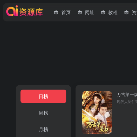
首页
网址
教程
资
万古第一
日榜
周榜
月榜