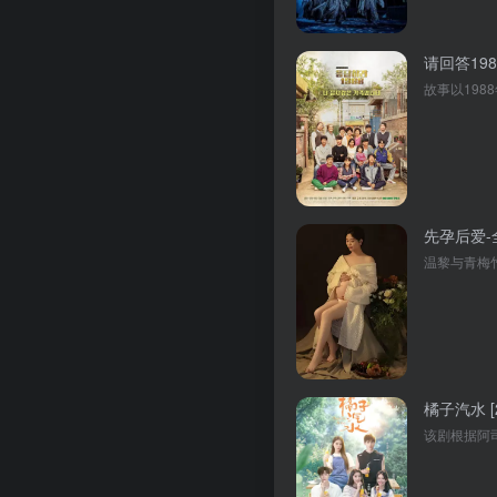
请回答1988
先孕后爱-
橘子汽水 [2