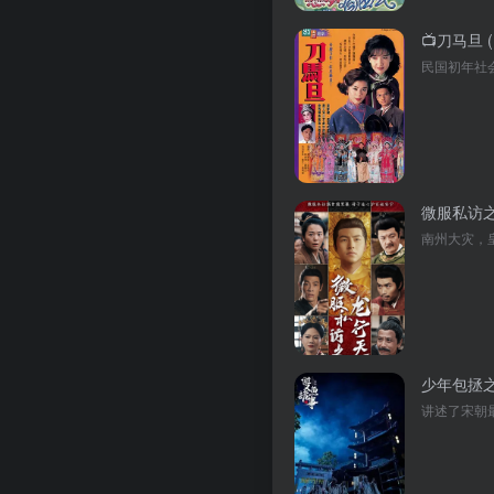
📺刀马旦 (
微服私访之
少年包拯之双
讲述了宋朝