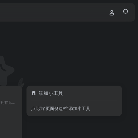
添加小工具
现代人陆仁穿越到修仙世界，废品血脉的他本是无缘修仙，但他意外发现自己从地摊上买来的宝塔拥有无限时间，躲进宝塔可以苦修提升境界。从此，陆仁他以废品血脉踏上了葬天之途。
点此为“页面侧边栏”添加小工具