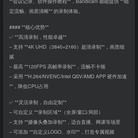
**会议记录、软件操作教程**，Bandicam 都能提供 **稳
定流畅、画质清晰** 的录制体验。
#### **核心优势**
✅ **高清录制，性能卓越**
– 支持 **4K UHD（3840×2160）超清录制**，画质细
腻
– 最高 **120FPS 高帧率录制**，流畅不卡顿
– 采用 **H.264/NVENC/Intel QSV/AMD APP 硬件加速
**，降低CPU占用
✅ **灵活录制，自由定制**
– 可自定义 **录制区域**（全屏/窗口/局部）
– 支持 **摄像头叠加录制**，适合直播、网课等场景
– 可添加 **自定义LOGO、水印**，打造专属视频