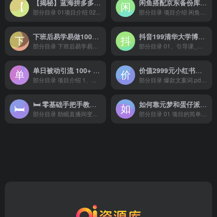
【揭秘】蓝海拼多多不露脸直播，11 月最新玩法，单天变现 3000+ 素人读稿即可
闲鱼搭配京东备份库搬运，一单纯利润 200-300，全部正品靠谱，适合新手！
部分目录 01项目介绍 02...
部分目录 项目介绍 闲鱼工作...
下班后易学易做100个赚钱小生意
抖音199清华大学博士李一舟互联网创业课【112集+资料文档】
部分目录 下班后易学易做1...
部分目录 01、引导课_引导...
单日被动引流 100+ 创业粉，详细拆解过程技巧
价值2999元小红书电商运营从入门到精髓
部分目录 项目介绍 1、...
部分目录 爆款文案词.pdf ...
🛏 零基础手把手教你搭建助眠直播间，月入过W，可矩阵操作放大收益
如何靠元梦和蛋仔派对日入1000+黑科技过实名无脑转化【揭秘】
部分目录 助眠直播间变现...
部分目录 01 项目的简单介...