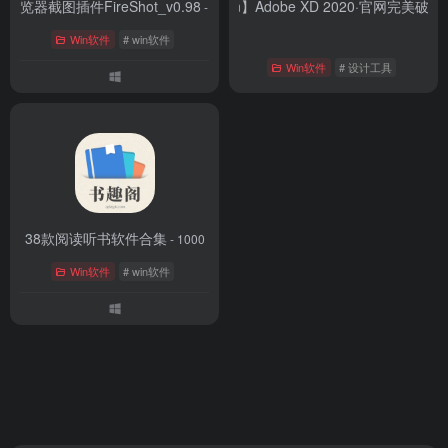
浏览器截图插件FireShot_v0.98
【Win】Adobe XD 2020·官网完美破解
- 0.98.93
Win软件
# win软件
Win软件
# 设计工具
38款阅读听书软件合集
- 1000
Win软件
# win软件