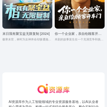
末日我有聚宝盆无限复制 [2024]
你一个企业家，亲自给顾客开车门（100集）皮德胜&宋晓&丁磊
极寒未世，林时为女神奔命却惨遭抛弃冻亡，重生回到末，世前三天，这次他拒当舔狗，利用聚宝盆国亿万物资，打造避难基地，称霸末世，收获真爱。
本剧的故事发生在一个充满竞争和挑战的商业环境中，讲述了一个传统企业如何在转型之路上披荆斩棘，最终实现华丽转身的故事。
AI资源库作为人工智能领域的专业资源服务基地，以AI从业者
核心需求为导向，构建一站式AI综合服务平台。整合实时行业