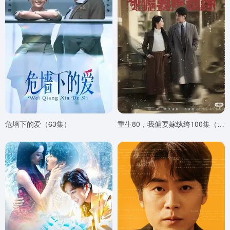
危墙下的爱（63集）
重生80，我偏要嫁纨绔100集（2025）王朝阳＆李若琪