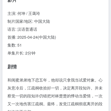
主演
:
何坤 / 王蔼玲
制片国家/地区:
中国大陆
语言:
汉语普通话
首播:
2025-04-24(中国大陆)
集数:
51
单集片长:
2分钟
剧情
和闺蜜弟弟地下恋五年，他却说只拿我当试爱对象。心
灰意冷后，江疏桐收拾好一切，决定离开段知许。并未
察觉一切的段知许仍错把对林楚楚的悸动当爱情，一次
又一次地伤害江疏桐。最终，发觉江疏桐彻底离开的段