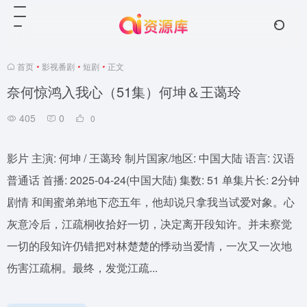
首页
•
影视番剧
•
短剧
•
正文
奈何惊鸿入我心（51集）何坤＆王蔼玲
405
0
0
影片 主演: 何坤 / 王蔼玲 制片国家/地区: 中国大陆 语言: 汉语
普通话 首播: 2025-04-24(中国大陆) 集数: 51 单集片长: 2分钟
剧情 和闺蜜弟弟地下恋五年，他却说只拿我当试爱对象。心
灰意冷后，江疏桐收拾好一切，决定离开段知许。并未察觉
一切的段知许仍错把对林楚楚的悸动当爱情，一次又一次地
伤害江疏桐。最终，发觉江疏...