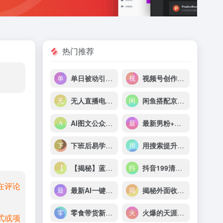
热门推荐
单日被动引流 100+ 创业粉，详细拆解过程技巧
视频号创作者分成计划，IP 动漫玩法，小白容易做，月入 3000+
无人直播电影新玩法24小时循环播放每天收益两千+小白闭眼干
闲鱼搭配京东备份库搬运，一单纯利润 200-300，全部正品靠谱，适合新手！
AI图文公众号流量主掘金，月入 5W+ 的项目，傻瓜式发文，小白也能轻松上手！
最新男粉+女粉通吃不封号玩法瑜伽美女掘金，日入2500+
下班后易学易做100个赚钱小生意
用搜索提升收入，掌握最热门的职场技能（完结）
【揭秘】蓝海拼多多不露脸直播，11 月最新玩法，单天变现 3000+ 素人读稿即可
抖音199清华大学博士李一舟互联网创业课【112集+资料文档】
在评论
最新AI一键生成财神爷，刷爆新年祝福流量，一天变现2000+
揭秘外面收费 688 的抖音直播伴侣新规则跳过投稿或开播指标
零食带货新玩法18天9.6w佣金，几分钟一个作品（附快速破千粉方法）
火爆的天涯神贴|抖音玩法|私域变现 0 成本|一单 28 一天收入1000+
式或项