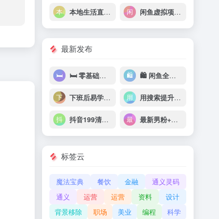
本地生活直播玩法|小白可玩，日入200-2000+
闲鱼虚拟项目，纯搬运一个月挣了 3W，单号月入 5000 起步
最新发布
🛏 零基础手把手教你搭建助眠直播间，月入过W，可矩阵操作放大收益
🛍 闲鱼全流程从零到一打造爆款
下班后易学易做100个赚钱小生意
用搜索提升收入，掌握最热门的职场技能（完结）
抖音199清华大学博士李一舟互联网创业课【112集+资料文档】
最新男粉+女粉通吃不封号玩法瑜伽美女掘金，日入2500+
标签云
魔法宝典
餐饮
金融
通义灵码
通义
运营
运营
资料
设计
背景移除
职场
美业
编程
科学