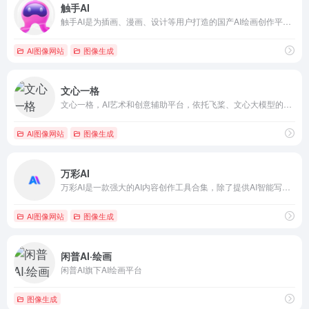
触手AI
触手AI是为插画、漫画、设计等用户打造的国产AI绘画创作平台，支持文生图、图生图、参考生图、lora在线模型训练、海量模型可使用，并已通过国内第二批深度合成服务算法备案。
AI图像网站
图像生成
文心一格
文心一格，AI艺术和创意辅助平台，依托飞桨、文心大模型的技术创新推出的“AI作画”产品，可轻松驾驭多种风格，人人皆可“一语成画”
AI图像网站
图像生成
万彩AI
万彩AI是一款强大的AI内容创作工具合集，除了提供AI智能写作支持之外，还集成了AI换脸、照片数字人制作和AI短视频制作等强大的AI生成内容功能，进一步扩展了AI的创作领域，使您的创作具有无限可能
AI图像网站
图像生成
闲普AI·绘画
闲普AI旗下AI绘画平台
图像生成