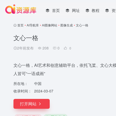
首页
网址
教程
资
首页
•
AI导航库
•
AI图像网站
•
图像生成
•
文心一格
文心一格
2年前发布
208
0
0
文心一格，AI艺术和创意辅助平台，依托飞桨、文心大模
人皆可“一语成画”
所在地：
中国
收录时间：
2024-03-07
打开网站