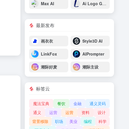
Max AI
Ai Logo Generator
最新发布
画衣衣
Style3D AI
LinkFox
AIPrompter
潮际好麦
潮际主设
标签云
魔法宝典
餐饮
金融
通义灵码
通义
运营
运营
资料
设计
背景移除
职场
美业
编程
科学