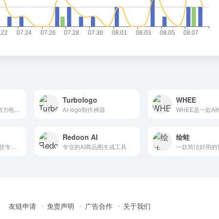
Turbologo
WHEE
AI 电商营销平台，助力电商从业者高效创作
AI-logo制作神器
Redoon AI
绘蛙
LinkFox是领克狐科技专为跨境电商提供的AI工具，为跨境卖家提供AI模特/商品图模特/AI穿衣/换脸以及各种做图/场景图/商品视频等AI工具服务，为中国百万跨境卖家降本增效。
专业的AI商品图生成工具
友链申请
免责声明
广告合作
关于我们