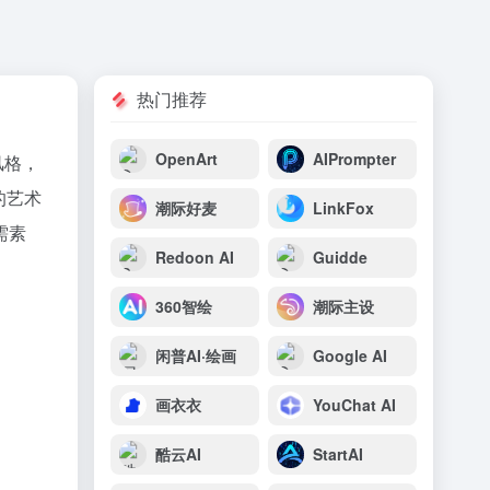
热门推荐
OpenArt
AIPrompter
风格，
的艺术
潮际好麦
LinkFox
需素
Redoon AI
Guidde
360智绘
潮际主设
闲普AI·绘画
Google AI
画衣衣
YouChat AI
酷云AI
StartAI