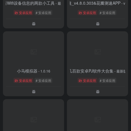
查看Wifi设备信息的两款小工具
花瓣测速_v4.8.0.303&花瓣测速APP
- 最新版
- v4.8
安卓应用
# 安卓应用
安卓应用
# 安卓应用
小马模拟器
几百款安卓PJ软件大合集
- 1.0.16
- 最新版
安卓应用
# 安卓应用
安卓应用
# 安卓应用