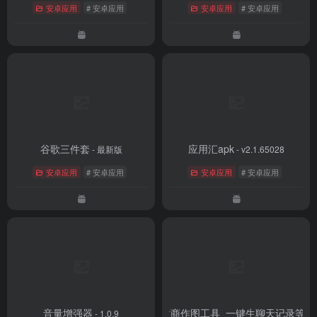
安卓应用
# 安卓应用
安卓应用
# 安卓应用
谷歌三件套
应用汇apk
- 最新版
- v2.1.65028
安卓应用
# 安卓应用
安卓应用
# 安卓应用
音量增强器
刷圈兔APP&圈兔微商作图工具_一键生聊天记录等_
- 1.0.9