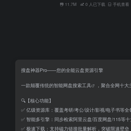
11.7M
0
人已下载
手机查看
搜盘神器Pro——您的全能云盘资源引擎
一款颠覆传统的智能网盘
搜索工具
，聚合全网十大
🔍【核心功能】
✅ 亿级资源库：覆盖考研/考公/设计/影视/电子书等全
✅ 智能多引擎：同步检索阿里云盘/百度网盘/115等
✅ 极速下载：支持磁力链接批量解析，突破限速壁垒