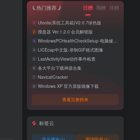
热门推荐
日榜
周榜
月榜
Utools(系统工具箱)V2.0.7绿色版
1
搜盘器 Ver.1.2.0 会员解锁版
2
WindowsPCHealthCheckSetup-电脑健康检查
3
LICEcap中文版-录制GIF格式图像
4
LastActivityView动作事件检查
5
各大平台下载神器合集
6
NavicatCracker
7
Windows XP 官方原版镜像下载
8
查看完整榜单
标签云
音乐播放
阅读听书
(1)
(1)