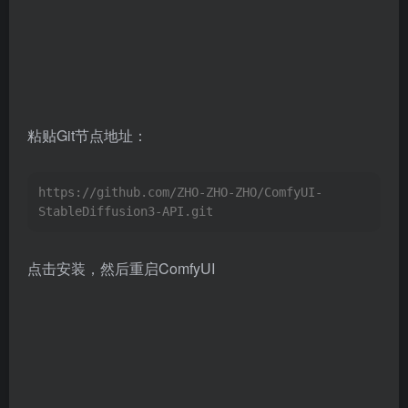
粘贴Git节点地址：
https://github.com/ZHO-ZHO-ZHO/ComfyUI-
StableDiffusion3-API.git
点击安装，然后重启ComfyUI