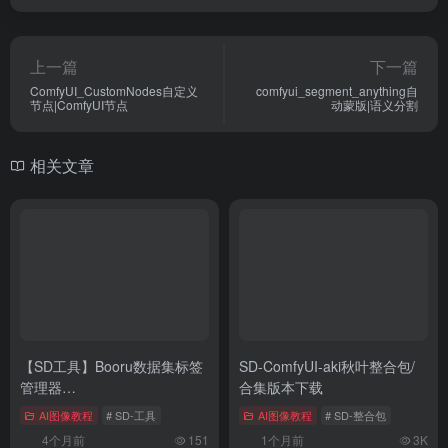
上一篇
下一篇
ComfyUI_CustomNodes自定义
comfyui_segment_anything自
节点|ComfyUI节点
动蒙版|语义分割
相关文章
【SD工具】Booru数据集标签
SD-ComfyUI-aki秋叶整合包/
管理器
合集版本下载
v2.0.2/BooruDatasetTagManager
AI图像教程
# SD-工具
AI图像教程
# SD-整合包
4个月前
151
1个月前
3K