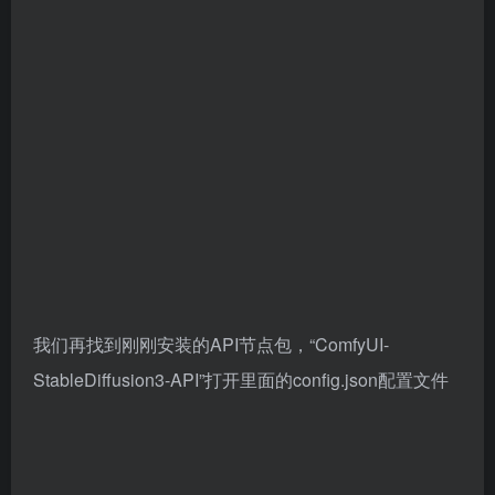
我们再找到刚刚安装的API节点包，“ComfyUI-
StableDiffusion3-API”打开里面的config.json配置文件