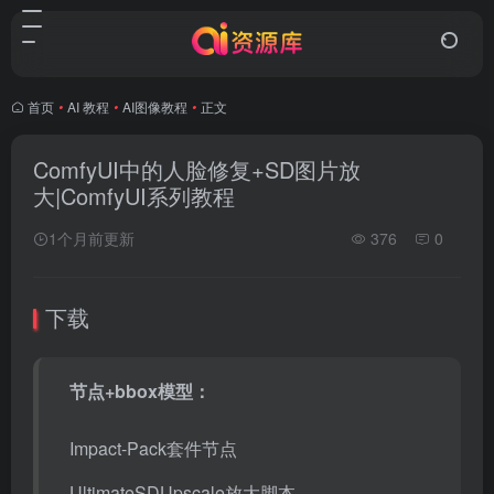
首页
•
AI 教程
•
AI图像教程
•
正文
ComfyUI中的人脸修复+SD图片放
大|ComfyUI系列教程
1个月前更新
376
0
下载
节点+bbox模型：
Impact-Pack套件节点
UltimateSDUpscale放大脚本