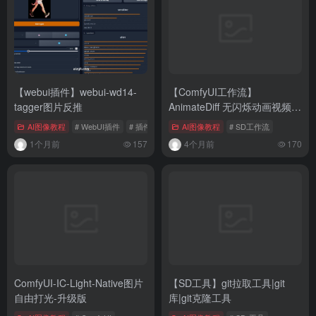
【webui插件】webui-wd14-
【ComfyUI工作流】
tagger图片反推
AnimateDiff 无闪烁动画视频工
作流程（完整版）
AI图像教程
# WebUI插件
# 插件
AI图像教程
# SD工作流
1个月前
157
4个月前
170
ComfyUI-IC-Light-Native图片
【SD工具】git拉取工具|git
自由打光-升级版
库|git克隆工具