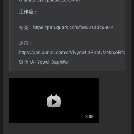
工作流：
夸克：
https://pan.quark.cn/s/fbe021adc660
迅雷：
https://pan.xunlei.com/s/VNycwLaPnhUMN2xeRfc
SHhirA1?pwd=3ap4#