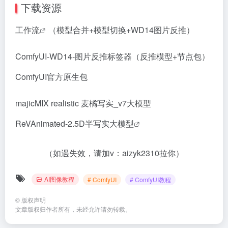
下载资源
工作流
（模型合并+模型切换+WD14图片反推）
ComfyUI-WD14-图片反推标签器
（反推模型+节点包）
ComfyUI官方原生包
majicMIX realistic 麦橘写实_v7大模型
ReVAnimated-2.5D半写实大模型
（如遇失效，请加v：aizyk2310拉你）
AI图像教程
# ComfyUI
# ComfyUI教程
©
版权声明
文章版权归作者所有，未经允许请勿转载。