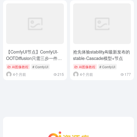
【ComfyUI节点】ComfyUI-
抢先体验stabilityAI最新发布的
OOTDiffusion只需三步一件换
stable-Cascade模型+节点
衣|电商模特换装
AI图像教程
# ComfyUI
AI图像教程
# ComfyUI
4个月前
215
4个月前
177