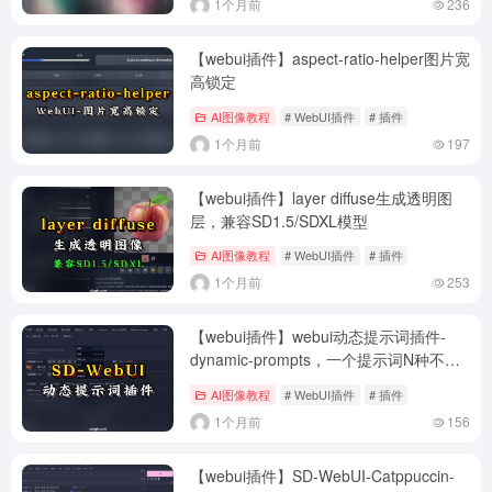
1个月前
236
【webui插件】aspect-ratio-helper图片宽
高锁定
AI图像教程
# WebUI插件
# 插件
1个月前
197
【webui插件】layer diffuse生成透明图
层，兼容SD1.5/SDXL模型
AI图像教程
# WebUI插件
# 插件
1个月前
253
【webui插件】webui动态提示词插件-
dynamic-prompts，一个提示词N种不同
风格
AI图像教程
# WebUI插件
# 插件
1个月前
156
【webui插件】SD-WebUI-Catppuccin-