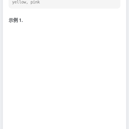
yellow, pink
示例 1.