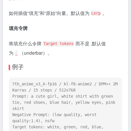
如何插值“填充”和“原始”向量。默认值为
。
Lerp
填充令牌
将填充什么令牌
而不是 .默认值
Target tokens
为
（underbar）。
_
例子
7th_anime_v3_A-fp16 / kl-f8-anime2 / DPM++ 2M 
Karras / 15 steps / 512x768

Prompt: a cute girl, white shirt with green 
tie, red shoes, blue hair, yellow eyes, pink 
skirt

Negative Prompt: (low quality, worst 
quality:1.4), nsfw

Target tokens: white, green, red, blue, 