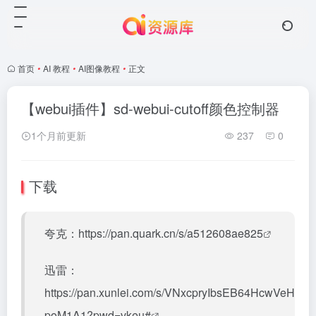
首页
•
AI 教程
•
AI图像教程
•
正文
【webui插件】sd-webui-cutoff颜色控制器
1个月前更新
237
0
下载
夸克：
https://pan.quark.cn/s/a512608ae825
迅雷：
https://pan.xunlei.com/s/VNxcpryIbsEB64HcwVeH
poM1A1?pwd=vkeu#