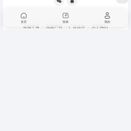
首页
投稿
我的
友链申请
免责声明
广告合作
关于我们
扫码加QQ群
扫码加微信
Copyright © 2026
AI 资源库
蜀ICP备2024063472号
document.write("
")