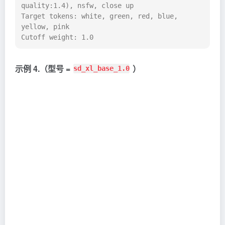
quality:1.4), nsfw, close up

Target tokens: white, green, red, blue, 
yellow, pink

Cutoff weight: 1.0
示例 4.（型号 =
）
sd_xl_base_1.0