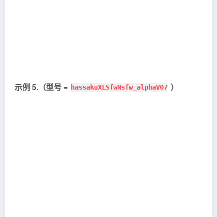
示例 5.（型号 =
）
hassakuXLSfwNsfw_alphaV07