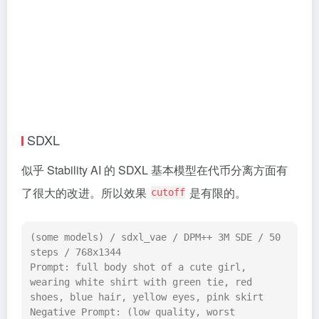
SDXL
似乎 Stability AI 的 SDXL 基本模型在代币分离方面有
了很大的改进。所以效果
是有限的。
cutoff
(some models) / sdxl_vae / DPM++ 3M SDE / 50 
steps / 768x1344

Prompt: full body shot of a cute girl, 
wearing white shirt with green tie, red 
shoes, blue hair, yellow eyes, pink skirt

Negative Prompt: (low quality, worst 