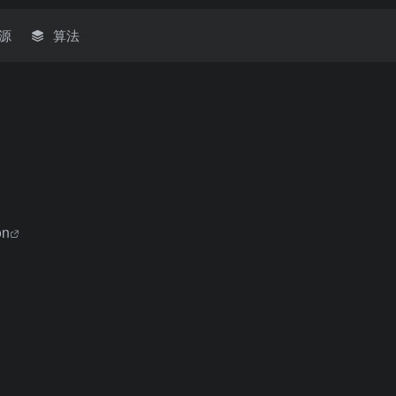
源
算法
on