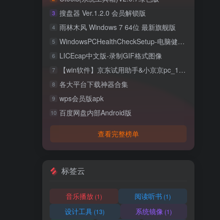
搜盘器 Ver.1.2.0 会员解锁版
3
雨林木风 Windows 7 64位 最新旗舰版
4
WindowsPCHealthCheckSetup-电脑健康检查
5
LICEcap中文版-录制GIF格式图像
6
【win软件】京东试用助手&小京京pc_1.9.1
7
各大平台下载神器合集
8
wps会员版apk
9
百度网盘内部Android版
10
查看完整榜单
标签云
音乐播放
阅读听书
(1)
(1)
设计工具
系统镜像
(13)
(1)