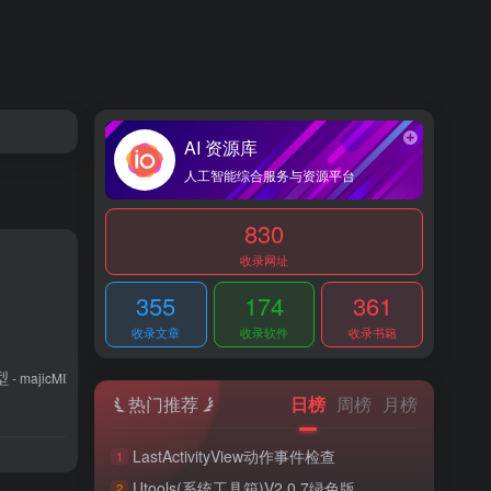
AI 资源库
人工智能综合服务与资源平台
830
收录网址
355
174
361
收录文章
收录软件
收录书籍
型
- majicMIX realistic 麦橘写实_v7
热门推荐
日榜
周榜
月榜
LastActivityView动作事件检查
1
Utools(系统工具箱)V2.0.7绿色版
2