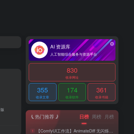
AI 资源库
人工智能综合服务与资源平台
830
收录网址
355
174
361
收录文章
收录软件
收录书籍
新版
热门推荐
日榜
周榜
月榜
【ComfyUI工作流】AnimateDiff 无闪烁动画视频工作流程（完整版）
1