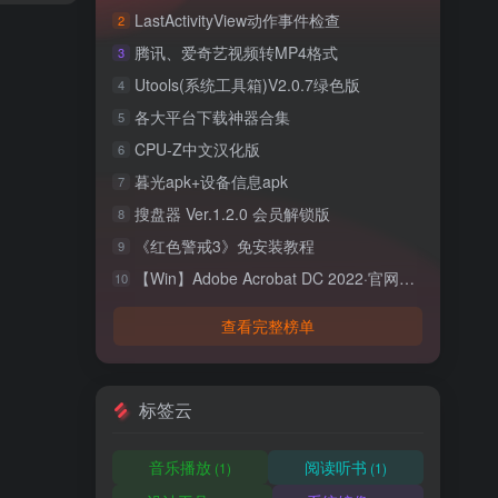
LastActivityView动作事件检查
2
腾讯、爱奇艺视频转MP4格式
3
Utools(系统工具箱)V2.0.7绿色版
4
各大平台下载神器合集
5
CPU-Z中文汉化版
6
暮光apk+设备信息apk
7
搜盘器 Ver.1.2.0 会员解锁版
8
《红色警戒3》免安装教程
9
【Win】Adobe Acrobat DC 2022·官网完美破解版
10
查看完整榜单
标签云
音乐播放
阅读听书
(1)
(1)