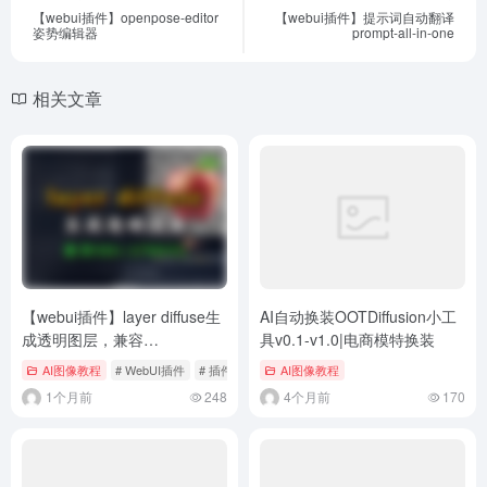
【webui插件】openpose-editor
【webui插件】提示词自动翻译
姿势编辑器
prompt-all-in-one
相关文章
【webui插件】layer diffuse生
AI自动换装OOTDiffusion小工
成透明图层，兼容
具v0.1-v1.0|电商模特换装
SD1.5/SDXL模型
AI图像教程
# WebUI插件
# 插件
AI图像教程
1个月前
248
4个月前
170