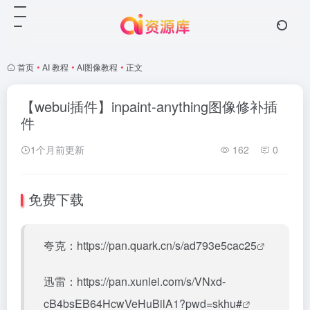
首页
•
AI 教程
•
AI图像教程
•
正文
【webui插件】inpaint-anything图像修补插
件
1个月前更新
162
0
免费下载
夸克：
https://pan.quark.cn/s/ad793e5cac25
迅雷：
https://pan.xunlei.com/s/VNxd-
cB4bsEB64HcwVeHuBilA1?pwd=skhu#