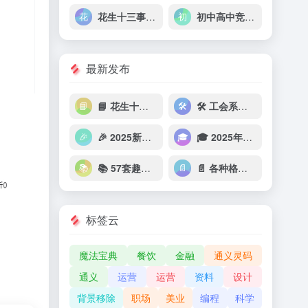
花生十三事业单位职测能力套题冲刺
初中高中竞赛专题超级资料大全15.6GB
最新发布
📘 花生十三&飞扬《2025上半年公考笔试套题冲刺班》
🛠 工会系统考试【资料+视频】
🎉 2025新年贺卡模板合集
🎓 2025年考研复试必备资料（复试流程+英语+专业课）
📚 57套趣味游戏英语教学PPT
📄 各种格式的纸（PDF）
标签云
魔法宝典
餐饮
金融
通义灵码
通义
运营
运营
资料
设计
背景移除
职场
美业
编程
科学