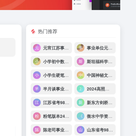
热门推荐
元宵江苏事业单位2024经济类
事业单位元政先生综应B
小学初中数学和奥数资料
斯坦福科学学习法 学霸养成指南
小学生硬笔书法课程（123集全）
中国神秘文化典籍类编合集（精华版）
半月谈事业单位职测60天计划
2024高照资料分析省考+事业单位超大杯
江苏省考980系统班
新东方剑桥流利生活口语（初中高级）
粉笔版本24省考各省《行测》真题pdf
衡水中学资料大全重构版 考试资料 小学 初中 高中
陈老司事业单位综应A类刷题班
山东省考980系统班