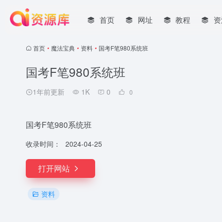
首页
网址
教程
资
首页
•
魔法宝典
•
资料
•
国考F笔980系统班
国考F笔980系统班
1年前更新
1K
0
0
国考F笔980系统班
收录时间：
2024-04-25
打开网站
资料