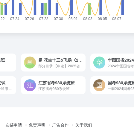
统班
📘 花生十三&飞扬《2025上半年公考笔试套题冲刺班》
华图国省202
部分目录 【申论】2025省...
2024华图国省
🎓 2025年考研复试必备资料（复试流程+英语+专业课）
江苏省考980系统班
用 ...
江苏省考980系统班
友链申请
免责声明
广告合作
关于我们