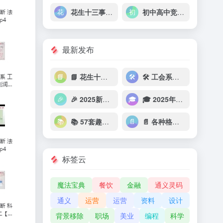
花生十三事业单位职测能力套题冲刺
初中高中竞赛专题超级资料大全15.6GB
最新发布
📘 花生十三&飞扬《2025上半年公考笔试套题冲刺班》
🛠 工会系统考试【资料+视频】
🎉 2025新年贺卡模板合集
🎓 2025年考研复试必备资料（复试流程+英语+专业课）
📚 57套趣味游戏英语教学PPT
📄 各种格式的纸（PDF）
标签云
魔法宝典
餐饮
金融
通义灵码
通义
运营
运营
资料
设计
背景移除
职场
美业
编程
科学