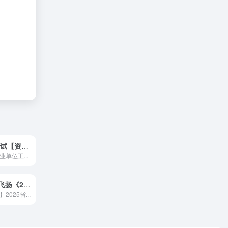
🛠 工会系统考试【资料+视频】
单位工...
📘 花生十三&飞扬《2025上半年公考笔试套题冲刺班》
025省...