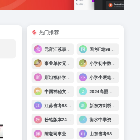
热门推荐
元宵江苏事业单位2024经济类
国考F笔980系统班
事业单位元政先生综应B
小学初中数学和奥数资料
斯坦福科学学习法 学霸养成指南
小学生硬笔书法课程（123集全）
中国神秘文化典籍类编合集（精华版）
2024高照资料分析省考+事业单位超大杯
江苏省考980系统班
新东方剑桥流利生活口语（初中高级）
粉笔版本24省考各省《行测》真题pdf
衡水中学资料大全重构版 考试资料 小学 初中 高中
陈老司事业单位综应A类刷题班
山东省考980系统班