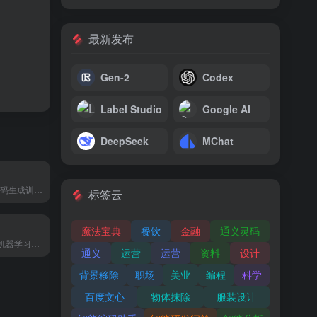
最新发布
Gen-2
Codex
Label Studio
Google AI
DeepSeek
MChat
OpenAI旗下AI代码生成训练模型
标签云
魔法宝典
餐饮
金融
通义灵码
免费易于使用的机器学习模型训练工具
通义
运营
运营
资料
设计
背景移除
职场
美业
编程
科学
百度文心
物体抹除
服装设计