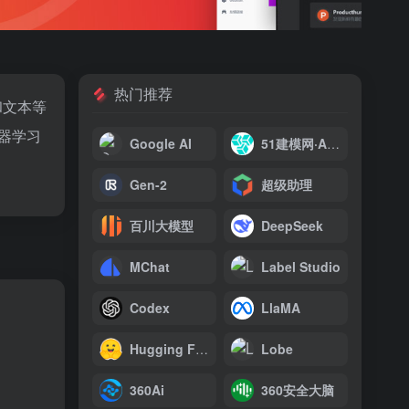
热门推荐
和文本等
机器学习
Google AI
51建模网·AI建模
Gen-2
超级助理
百川大模型
DeepSeek
MChat
Label Studio
Codex
LlaMA
Hugging Face
Lobe
360Ai
360安全大脑