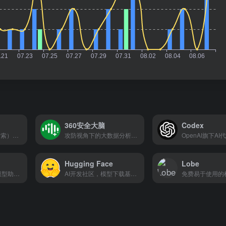
360安全大脑
Codex
DeepSeek（深度求索）是一家专注实现AGI（通用人工智能）的中国公司，成立于2023年，总部位于杭州。专注于AGI研究，致力于探索大模型技术的边界，推动多模态、推理、代码等领域的突破。
攻防视角下的大数据分析平台，专注人工智能赋能安全的前沿技术研究
Hugging Face
Lobe
百川智能推出的大模型助手，融合了意图理解、信息检索以及强化学习技术
AI开发社区，模型下载基地。