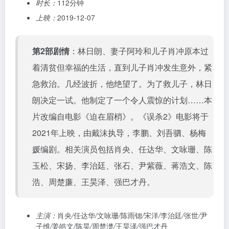
时长：
112分钟
上映：
2019-12-07
第2部剧情
：林日朗、妻子阿玲和儿子肖冲原本过
着清贫但幸福的生活，直到儿子肖冲发生意外，紧
急救治。几经波折，他绝望了。为了救儿子，林日
朗决定一试。他制定了一个令人震惊的计划……本
片改编自电影《迫在眉梢》。《误杀2》电影将于
2021年上映，由戴沫执导，李鹏、刘吾驷、杨梅
媛编剧。相关演员包括肖央、任达华、文咏珊、陈
玉松、宋扬、李治廷、张石、尹紫薇、蒋浩文、陈
浩、周楚廉、王昊泽、强巴才丹。
主演：
肖央
/
任达华
/
文咏珊
/
陈雨锶
/
宋洋
/
李治廷
/
张世
/
尹
子维
/
姜皓文
/
陈昊
/
周楚濋
/
王昊泽
/
强巴才丹