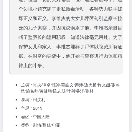
个边境小镇充满了走私贩毒活动，各种势力联手破
坏正义和正义。李维杰的大女儿萍萍勾引监察长拉
云的儿子素察，并因抗议误杀了他。李维杰亲眼目
睹了监察长的滥用职权，知道法律毫无用处。为了
保护女儿和家人，李维杰埋葬了尸体以隐藏所有证
据。在时空的夹缝中，他开始与警察进行肉体和精
神上的斗争。
主演：
肖央
/
谭卓
/
陈冲
/
姜皓文
/
秦沛
/
边天扬
/
许文姗
/
张熙
然
/
施名帅
/
黄健玮
/
陈志朋
/
叶浏
/
谷洋
/
张林
导演：
柯汶利
年份：
2019
地区：
中国大陆
类型：
剧情
/
悬疑
/
犯罪