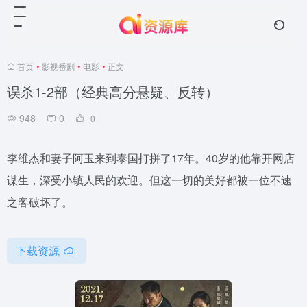
首页
•
影视番剧
•
电影
•
正文
误杀1-2部（经典高分悬疑、反转）
948
0
0
李维杰和妻子阿玉来到泰国打拼了17年。40岁的他靠开网店
谋生，深受小镇人民的欢迎。但这一切的美好都被一位不速
之客破坏了。
下载资源