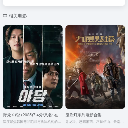
相关电影
野党 야당 (2025)7.4分/又名: 在野党 / 反对党 / YADANG: The Snitch
鬼吹灯系列电影合集
深度聚焦韩国毒品犯罪与执法机构的暗潮涌动，围绕震惊地下世界的核心线人"野狼"展开惊心动魄的博弈。
寻龙决、怒晴湘西、巫峡棺山、云南虫谷、黄皮幽冢、湘西密藏、黄皮子坟、精绝古城、九层妖塔、龙岭迷窟