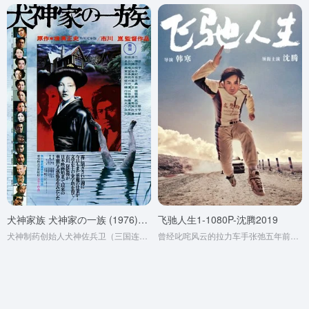
犬神家族 犬神家の一族 (1976)第1届报知映画赏获奖名单7.7分
飞驰人生1-1080P-沈腾2019
犬神制药创始人犬神佐兵卫（三国连太郎 饰）一生不曾娶妻，却有三个女儿松子（高峰三枝子 饰）、竹子（三条美纪 饰）、梅子（草笛光子 饰），另收养恩人野野宫大式孙女珠世（岛田阳子 饰）为义女。
曾经叱咤风云的拉力车手张弛五年前因私人赛车而被禁赛。张驰从天上掉到谷底，经历了人生的磨难。他忍辱负重，改变主意，最终赢得了推翻禁令的判决。