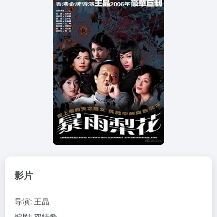
影片
导演
:
王晶
编剧
:
邓特希