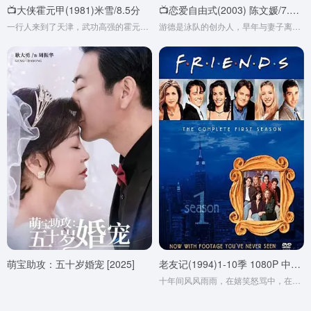
📺大侠霍元甲(1981)米雪/8.5分
📺恋爱自由式(2003) 陈文媛/7.2分
一行人来到了天津，武功高强的霍元甲很快就吸引了日本人的注意，遭到了追杀，他们只能带着倩男（米雪 饰）逃往北京，设立了精武门。
游德是泳队的创办人，早年与妻子离婚（邓萃雯 饰）。大女儿游娴（陈文媛 饰）留在父亲身边，次女游颖（唐宁 饰）则跟着母亲生活。颖一直不喜欢自己的父亲与姐姐，更常常与他斗气，意想不到的是两姐妹同时爱上了队友Edwin（萧正楠 饰）。一向迁就妹妹的娴因此与Edwin保持了一段距离。
萌宝助攻：五十岁婚宠 [2025]
老友记(1994)1-10季 1080P 中英双语字幕
十年间风风雨雨，在嬉笑怒骂中，在离别团聚中，他们向我们讲述着友情、爱情还有生活。让我们和他们一起开怀大笑或是黯然神伤