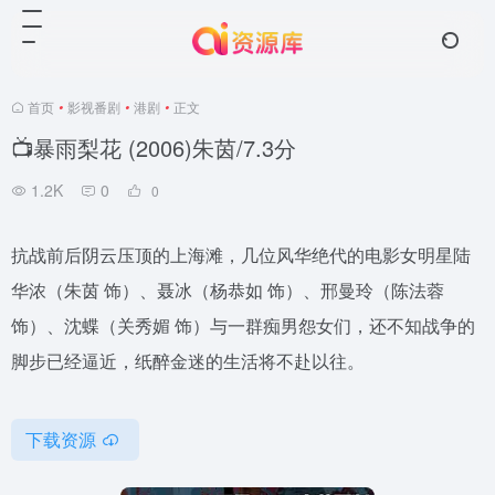
首页
•
影视番剧
•
港剧
•
正文
📺暴雨梨花 (2006)朱茵/7.3分
1.2K
0
0
抗战前后阴云压顶的上海滩，几位风华绝代的电影女明星陆
华浓（朱茵 饰）、聂冰（杨恭如 饰）、邢曼玲（陈法蓉
饰）、沈蝶（关秀媚 饰）与一群痴男怨女们，还不知战争的
脚步已经逼近，纸醉金迷的生活将不赴以往。
下载资源