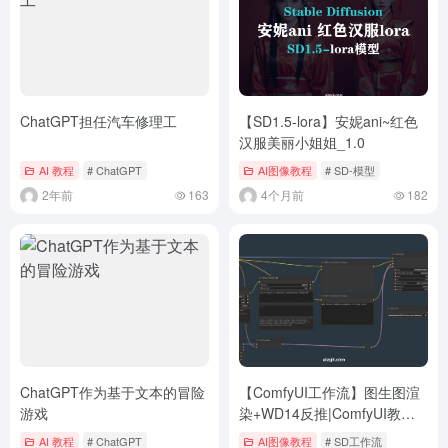
ChatGPT担任汽车修理工
【SD1.5-lora】安妮ani~红色
汉服美丽小姐姐_1.0
AI 教程
# ChatGPT
AI图像教程
# SD-模型
2年前
163
4个月前
182
ChatGPT作为基于文本的冒险
【ComfyUI工作流】图生图渲
游戏
染+WD14反推|ComfyUI教
程|AI绘画
AI 教程
# ChatGPT
AI图像教程
# SD工作流