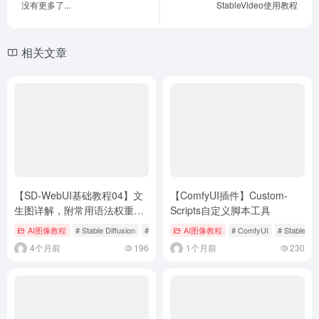
没有更多了...
StableVideo使用教程
相关文章
【SD-WebUI基础教程04】文
【ComfyUI插件】Custom-
生图详解，附常用语法权重和
Scripts自定义脚本工具
脚本说明
AI图像教程
# Stable Diffusion
# WebUI教程
AI图像教程
# ComfyUI
# Stable Dif
4个月前
196
1个月前
230