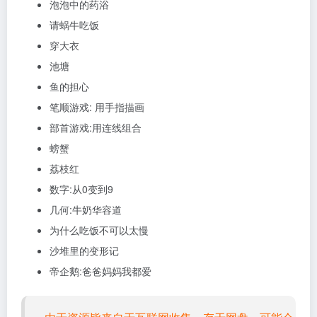
泡泡中的药浴
请蜗牛吃饭
穿大衣
池塘
鱼的担心
笔顺游戏: 用手指描画
部首游戏:用连线组合
螃蟹
荔枝红
数字:从0变到9
几何:牛奶华容道
为什么吃饭不可以太慢
沙堆里的变形记
帝企鹅:爸爸妈妈我都爱