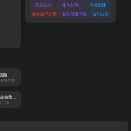
百度文心
物体抹除
服装设计
智能编码助手
智能研发问答
智能分析
视频
郑玉巧育...
💪 中华健身养生合集（电子书、视频）
部分目录 0、健身气功—八...