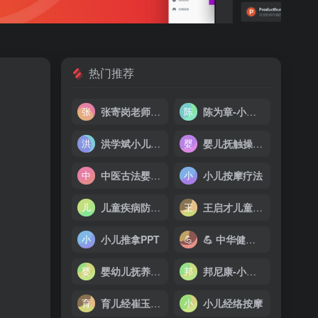
热门推荐
张寄岗老师小儿推拿
陈为章-小儿推拿讲座
洪学斌小儿推拿
婴儿抚触操视频
中医古法婴幼养生
小儿按摩疗法
儿童疾病防治大全合集
王启才儿童穴位保健
小儿推拿PPT
💪 中华健身养生合集（电子书、视频）
婴幼儿抚养手册
邦尼康-小儿推拿课程
育儿经崔玉涛视频
小儿经络按摩