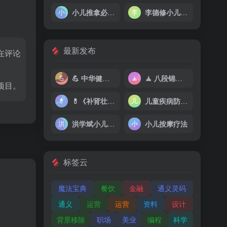
小儿推拿必看书
李德修小儿推拿
最新发布
在评论
💪 中华健身养生合集（电子书、视频）
🧘 八段锦：古法养生补元气，摆脱亚健康
项目。
💊《补肾壮阳专辑》实用版60本 健康人生 让你更幸福 养生保健
儿童疾病防治大全合集
洪学斌小儿推拿
小儿按摩疗法
标签云
魔法宝典
餐饮
金融
通义灵码
通义
运营
运营
资料
设计
背景移除
职场
美业
编程
科学