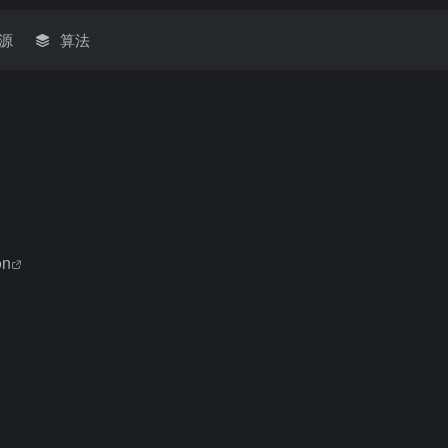
源
算法
on