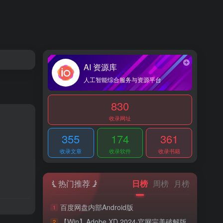
AI 资源库
人工智能综合服务与资源平台
830
收录网址
355
174
361
收录文章
收录软件
收录书籍
热门推荐
日榜
周榜
月榜
百度网盘内部Android版
1
【Win】Adobe XD 2024·官网完美破解版
2