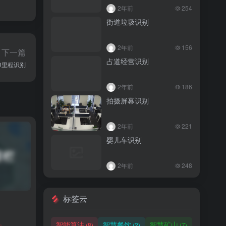
2年前
254
街道垃圾识别
2年前
156
下一篇
占道经营识别
D里程识别
2年前
186
拍摄屏幕识别
2年前
221
婴儿车识别
2年前
248
标签云
智能算法
智慧餐饮
智慧矿山
(8)
(2)
(7)