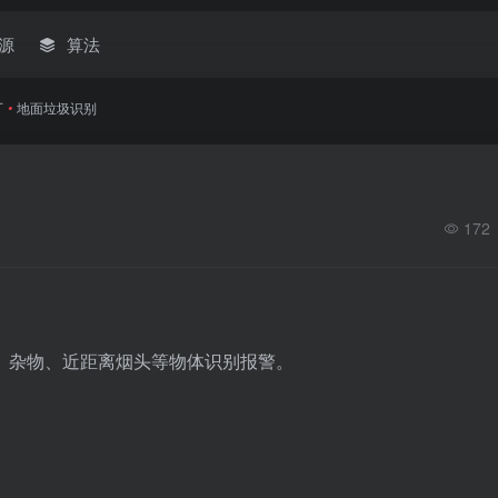
源
算法
厂
•
地面垃圾识别
172
、杂物、近距离烟头等物体识别报警。