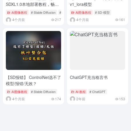
SDXL1.0本地部署教程，畅游
v1_lora模型
180种不同风格
AI图像教程
# Stable Diffusion
# WebUI教程
AI图像教程
# SD-模型
4个月前
217
4个月前
161
【SD报错】 ControlNet选不了
ChatGPT充当格言书
模型/报错/无效？
AI图像教程
# Stable Diffusion
AI 教程
# ChatGPT
4个月前
174
2年前
153