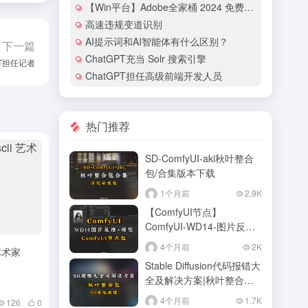
【Win平台】Adobe全家桶 2024 免费破解激活 – AdobeGenP
高速违规变道识别
AI提示词和AI智能体有什么区别？
下一篇
ChatGPT充当 Solr 搜索引擎
PT担任记者
ChatGPT担任高级前端开发人员
热门推荐
SD-ComfyUI-aki秋叶整合
包/合集版本下载
1个月前
2.9K
【ComfyUI节点】
ComfyUI-WD14-图片反推
标签器
4个月前
2K
 艺术家
Stable Diffusion代码报错大
全及解决方案|秋叶整合包
版本
4个月前
1.7K
126
0