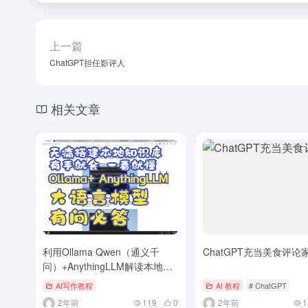
上一篇
ChatGPT担任影评人
相关文章
利用Ollama Qwen（通义千
ChatGPT充当美食评论
问）+AnythingLLM解读本地
WORD和PDF文档
AI写作教程
AI 教程
# ChatGPT
2年前
119
0
2年前
1