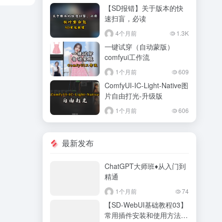
【SD报错】关于版本的快
速扫盲，必读
4个月前
1.3K
一键试穿（自动蒙版）
comfyui工作流
1个月前
609
ComfyUI-IC-Light-Native图
片自由打光-升级版
1个月前
606
最新发布
ChatGPT大师班♦从入门到
精通
1个月前
74
【SD-WebUI基础教程03】
常用插件安装和使用方法，