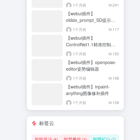
附常用基本插件大全
1个月前
241
【webui插件】
oldsix_prompt_SD提示词
大全
1个月前
117
【webui插件】
ControlNet1.1精准控制插
件（含14个模型）
1个月前
150
【webui插件】openpose-
editor姿势编辑器
1个月前
168
【webui插件】inpaint-
anything图像修补插件
1个月前
158
标签云
智能算法
智慧餐饮
智慧矿山
(8)
(2)
(7)