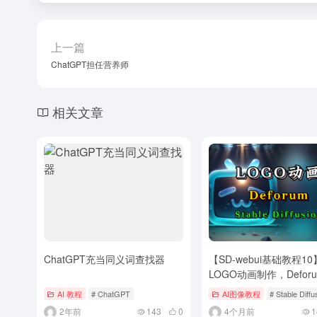
上一篇
ChatGPT担任营养师
相关文章
ChatGPT充当同义词查找器
【SD-webui基础教程10
LOGO动画制作，Defor
生成视频教程
AI 教程
# ChatGPT
AI图像教程
# Stable Diffu
2年前
143
0
4个月前
1