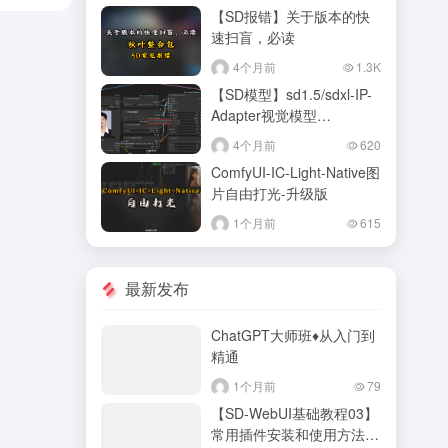
【SD报错】关于版本的快
速扫盲，必读
4个月前
1.3K
【SD模型】sd1.5/sdxl-IP-
Adapter视觉模型
clip_vision_model
4个月前
620
ComfyUI-IC-Light-Native图
片自由打光-升级版
1个月前
615
最新发布
ChatGPT大师班♦从入门到
精通
1个月前
79
【SD-WebUI基础教程03】
常用插件安装和使用方法，