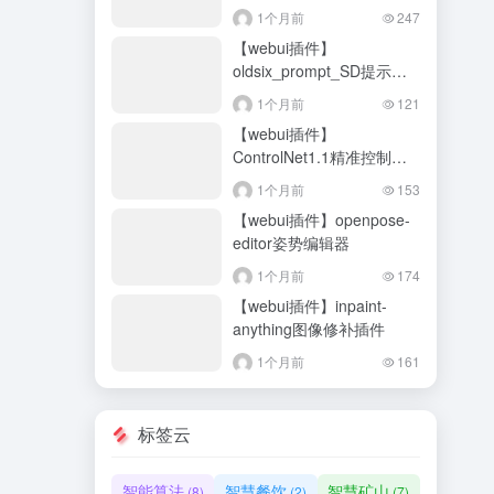
附常用基本插件大全
1个月前
247
【webui插件】
oldsix_prompt_SD提示词
大全
1个月前
121
【webui插件】
ControlNet1.1精准控制插
件（含14个模型）
1个月前
153
【webui插件】openpose-
editor姿势编辑器
1个月前
174
【webui插件】inpaint-
anything图像修补插件
1个月前
161
标签云
智能算法
智慧餐饮
智慧矿山
(8)
(2)
(7)