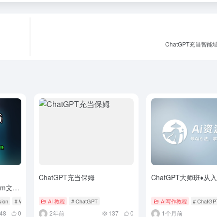
ChatGPT充当智
】
ChatGPT充当保姆
ChatGPT大师班♦从
um文字
sion
# WebUI教程
AI 教程
# ChatGPT
AI写作教程
# ChatGP
48
0
2年前
137
0
1个月前