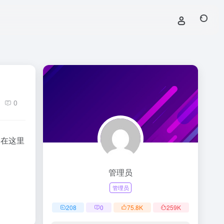
0
 在这里
管理员
管理员
208
0
75.8
K
259
K