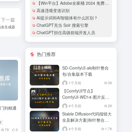
【Win平台】Adobe全家桶 2024 免费破解激活 – AdobeGenP
高速违规变道识别
AI提示词和AI智能体有什么区别？
下一篇
ChatGPT充当 Solr 搜索引擎
能域名生成器
ChatGPT担任高级前端开发人员
热门推荐
SD-ComfyUI-aki秋叶整合
包/合集版本下载
1个月前
3K
【ComfyUI节点】
ComfyUI-WD14-图片反推
标签器
4个月前
2K
入门到精通
Stable Diffusion代码报错大
全及解决方案|秋叶整合包
T
版本
4个月前
1.7K
79
0