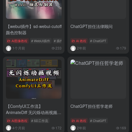
【webui插件】sd-webui-cutoff
ChatGPT担任法律顾问
颜色控制器
AI图像教程
# WebUI插件
# 插件
AI 教程
# ChatGPT
1个月前
233
2年前
179
【ComfyUI工作流】
ChatGPT担任哲学老师
AnimateDiff 无闪烁动画视频工
作流程（完整版）
AI图像教程
# SD工作流
AI 教程
# ChatGPT
4个月前
172
2年前
169