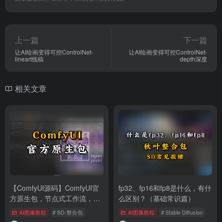
上一篇
下一篇
让AI绘画变得可控ControlNet-
让AI绘画变得可控ControlNet-
lineart线稿
depth深度
相关文章
【ComfyUI源码】ComfyUI官
fp32、fp16和fp8是什么，有什
方原生包，节点式工作流，AI
么区别？（基础常识篇）
绘画工具
AI图像教程
# SD-整合包
AI图像教程
# Stable Diffusion